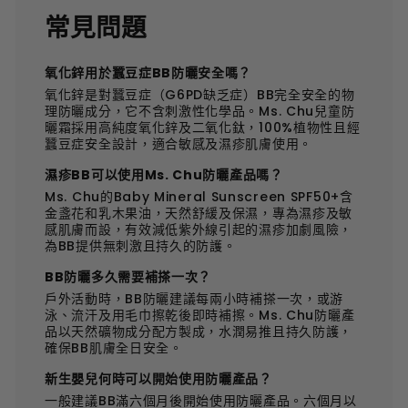
常見問題
氧化鋅用於蠶豆症BB防曬安全嗎？
氧化鋅是對蠶豆症（G6PD缺乏症）BB完全安全的物
理防曬成分，它不含刺激性化學品。Ms. Chu兒童防
曬霜採用高純度氧化鋅及二氧化鈦，100%植物性且經
蠶豆症安全設計，適合敏感及濕疹肌膚使用。
濕疹BB可以使用Ms. Chu防曬產品嗎？
Ms. Chu的Baby Mineral Sunscreen SPF50+含
金盞花和乳木果油，天然舒緩及保濕，專為濕疹及敏
感肌膚而設，有效減低紫外線引起的濕疹加劇風險，
為BB提供無刺激且持久的防護。
BB防曬多久需要補搽一次？
戶外活動時，BB防曬建議每兩小時補搽一次，或游
泳、流汗及用毛巾擦乾後即時補擦。Ms. Chu防曬產
品以天然礦物成分配方製成，水潤易推且持久防護，
確保BB肌膚全日安全。
新生嬰兒何時可以開始使用防曬產品？
一般建議BB滿六個月後開始使用防曬產品。六個月以