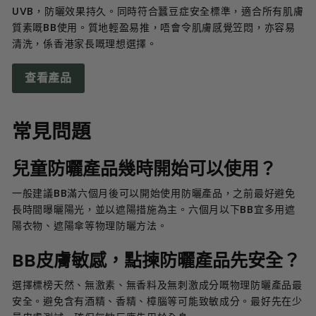
UVB，防曬效果持久。同時符合蠶豆症安全標準，適合所有肌膚
質素嘅BB使用。質地輕盈易推，唔會令肌膚感覺笠悶，亦容易
清洗，係香港家長嘅理想選擇。
查看產品
常見問題
兒童防曬產品幾時開始可以使用？
一般建議BB滿六個月後可以開始使用防曬產品，之前最好避免
長時間曝曬陽光，並以遮陽措施為主。六個月以下BB宜多用遮
陽衣物、遮陽傘等物理防曬方法。
BB皮膚敏感，點揀防曬產品先安全？
選擇標榜天然、無激素、無香料及無刺激成分嘅物理防曬產品最
安全。避免含有酒精、香精、樟腦等可能致敏成分。最好先在少