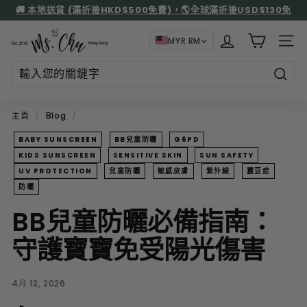
跳
🚚 本地送貨 (滿折後HKD$500免費)，🌎全球滿折後USD$130免
到
高達 59%禮物回贈！
門店自取可免運費
運費
暫
内
M
停
MYR RM
容
網站
s.
C
h
搜
尋
u
產
主頁
/
Blog
/
品
BABY SUNSCREEN
BB兒童防曬
G6PD
KIDS SUNSCREEN
SENSITIVE SKIN
SUN SAFETY
UV PROTECTION
兒童防曬
敏感皮膚
紫外線
蠶豆症
防曬
BB兒童防曬必備指南：
守護寶寶免受陽光傷害
4月 12, 2026