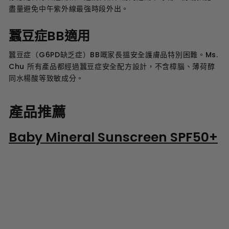
盡量避免中午紫外線最強時段外出。
蠶豆症BB適用
蠶豆症（G6PD缺乏症）BB嘅家長搵安全護膚品特別困難。Ms.
Chu 所有產品都經過蠶豆症安全配方設計，不含樟腦、薄荷醇
同水楊酸等致敏成分。
產品推薦
Baby Mineral Sunscreen SPF50+