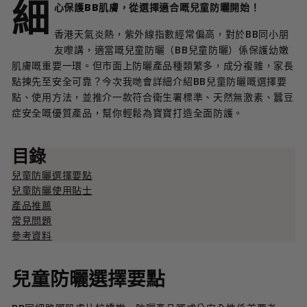
細
心保護BB肌膚，從選擇適合嘅兒童防曬開始！
香港天氣炎熱，紫外線指數經常偏高，對於BB同小朋
友嚟講，適當嘅兒童防曬（BB兒童防曬）係保護幼嫩
肌膚嘅重要一環。但市面上防曬產品種類繁多，成分複雜，家長
點揀先至安全可靠？今次我哋會詳細介紹BB兒童防曬嘅選擇要
點、使用方法，並推介一款符合衛生署標準、天然無激素、蠶豆
症安全嘅優質產品，幫你輕鬆為寶寶打造全面防護。
目錄
兒童防曬選擇要點
兒童防曬使用貼士
產品推薦
常見問題
參考資料
兒童防曬選擇要點