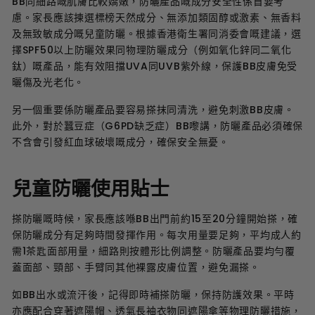
BB同細路嘅肌膚比較嬌嫩，防曬產品嘅成分安全性係首要考
慮。家長應該揀選標榜天然成分、無添加類固醇或激素、無香料
及無致敏成分嘅兒童防曬。根據香港衛生署同消委會嘅建議，選
擇SPF50以上防曬效果同物理防曬成分（例如氧化鋅同二氧化
鈦）嘅產品，能有效阻擋UVA同UVB紫外線，保護BB皮膚免受
曬傷及光老化。
另一個重要係防曬產品要容易搽抹同清洗，避免刺激BB皮膚。
此外，對於蠶豆症（G6PD缺乏症）BB嚟講，防曬產品必須確保
不含會引發紅血球破壞嘅成分，確保安全無憂。
兒童防曬使用貼士
搽防曬嘅時候，家長應該喺BB出門前約15至20分鐘開始搽，確
保防曬成分有足夠時間發揮作用。每次用量要足夠，平均成人約
需1茶匙面部用量，細路則按體形比例調整。防曬產品要均勻覆
蓋面部、頸部、手臂同其他裸露皮膚位置，避免漏搽。
如BB出水或流汗後，記得即時補搽防曬，保持防護效果。平時
亦應配合穿著遮陽帽、透氣長袖衣物同遮陽傘等物理防曬措施，