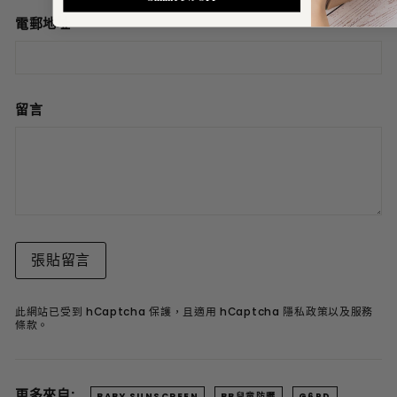
電郵地址
留言
張貼留言
此網站已受到 hCaptcha 保護，且適用 hCaptcha
隱私政策
以及
服務
條款
。
更多來自:
BABY SUNSCREEN
BB兒童防曬
G6PD