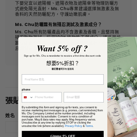
下嬰兒宜以遮陽帽、遮陽衣物及遮陽傘等物理防曬方
式避免陽光直射，Ms. Chu專業建議選擇無激素及無
香料的天然防曬配方，守護幼嫩肌膚。
Ms. Chu防曬霜有無殘忍測試及激素成分？
Ms. Chu所有防曬產品均不含激素及香精，且堅持無
殘忍動物測試，採用100%植物性天然成分，通過嚴格
蠶豆症安全認證，專為BB及敏感肌膚設計，產品溫和
Want 5% off ?
且環保友善。
Sign up for Ms. Chu e-newsletter to receive a first-time discount code
想要5%折扣？
新訂閱者可
享有優惠碼
phone
張貼留言
By submitting this form and signing up for texts, you consent to
receive marketing text messages (e.g. promos, cart reminders) from
Ms. Chu Company Limited at the number provided, including
姓名
messages sent by autodialer. Consent is not a condition of
purchase. Msg & data rates may apply. Msg frequency varies.
Unsubscribe at any time by replying STOP or clicking the
unsubscribe link (where available).
Privacy Policy
&
Terms
.
Gimme 5% OFF