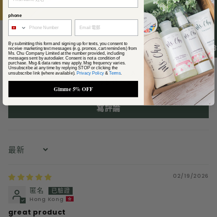
phone
By submitting this form and signing up for texts, you consent to
4.
receive marketing text messages (e.g. promos, cart reminders) from
客戶評論
Ms. Chu Company Limited at the number provided, including
messages sent by autodialer. Consent is not a condition of
purchase. Msg & data rates may apply. Msg frequency varies.
Unsubscribe at any time by replying STOP or clicking the
4.92 滿分 5 分
unsubscribe link (where available).
Privacy Policy
&
Terms
.
基於 25 條評論
Gimme 5% OFF
寫評論
Sort by
02/19/2026
匿名
Hong Kong
great product