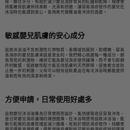
障，鎖住水分，有助於減少嬰兒濕疹常見的紅腫和乾燥。規律使
用能確保肌膚保持柔軟、光滑和舒適，讓容易濕疹發作的嬰兒在
沐浴時也能感到安心。是用來代替豬油膏沖涼的首選。
敏感嬰兒肌膚的安心成分
這款沐浴油不含刺激性化學物質、香精或防腐劑，對嬌嫩、容易
長濕疹的嬰兒肌膚來說是安全的。我們精心挑選每一種成分，避
免常見的刺激物，確保它能為嬰兒濕疹提供護理，而不會引起額
外的敏感。低過敏性配方能支持肌膚的天然屏障，促進癒合並防
止進一步的刺激。父母可以相信這款產品在每次沐浴時都能提供
溫和而有效的清潔和保濕。
方便申請，日常使用好處多
這款嬰兒沐浴油專為日常使用而設計，能快速吸收且容易沖洗，
是日常嬰兒濕疹護理的理想選擇。在沐浴時使用這款沐浴油，能
軟化乾燥的皮膚斑塊並減少搔癢，有助於預防濕疹發作。持續使
用不僅能滋潤皮膚，還能增強皮膚對抗可能加劇濕疹症狀的環境