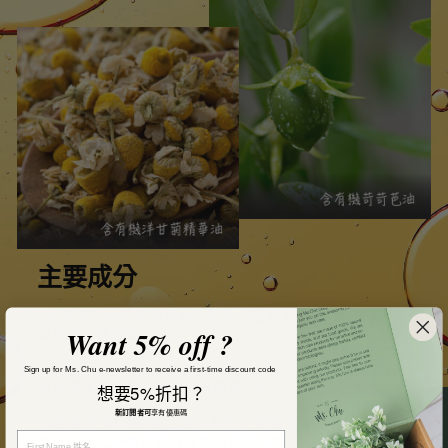
主要成分
· 有機洋甘菊羅馬油有助於放鬆心靈和身體，減輕壓力，
促進身心健康感。
Want 5% off ?
· 有機荷荷巴籽油通過滋潤、平衡油脂分泌、舒緩炎症和
Sign up for Ms. Chu e-newsletter to receive a first-time discount code
促進健康膚色等方面為皮膚帶來益處。
想要5%折扣？
新訂閱者可
享有優惠碼
·添加維生素E和抗氧化劑，有助於保護皮膚免受自由基和
環境損害，同時具有舒緩和消炎的特性。