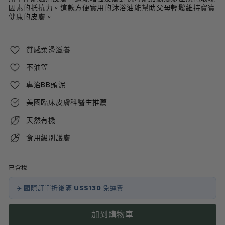
因素的抵抗力。這款方便實用的沐浴油能幫助父母輕鬆維持寶寶
健康的皮膚。
質感柔滑滋養
不油笠
專治BB頭泥
美國臨床皮膚科醫生推薦
天然有機
食用級別護膚
已含稅
✈️ 國際訂單折後滿
US$130
免運費
加到購物車