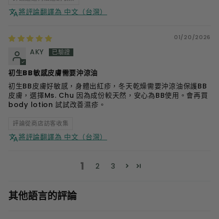
將評論翻譯為 中文（台灣）
01/20/2026
AKY
初生BB敏感皮膚需要沖涼油
初生BB皮膚好敏感，身體出紅疹，冬天乾燥需要沖涼油保護BB
皮膚，選擇Ms. Chu 因為成份較天然，安心為BB使用。會再買
body lotion 試試改善濕疹。
評論從商店訪客收集
將評論翻譯為 中文（台灣）
1
2
3
其他語言的評論