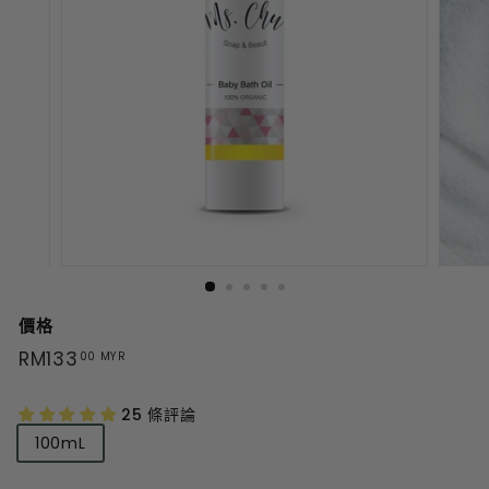
價格
原
RM133
RM133.00
00 MYR
價
MYR
25 條評論
Size
100mL