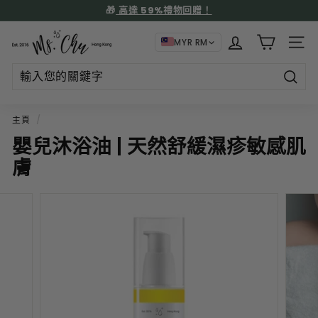
跳
門店自取可免運費
到
暫
内
🚚 本地送貨 (滿折後HKD$500免費)，🌎全球滿折後USD$130免
M
停
MYR RM
容
運費
網站
s.
C
h
搜
尋
u
產
主頁
/
品
嬰兒沐浴油 | 天然舒緩濕疹敏感肌
膚