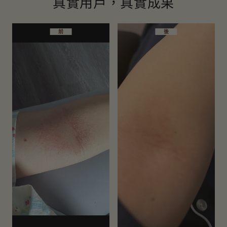
真實用戶，真實成果
前
前
前
前
後
後
後
後
我家寶寶的皮膚非常乾燥敏感，嘴巴附近經常起紅疹。我用了
Ms Chu嬰兒潤膚乳大概三天後，紅腫和紅腫都消退了！ ！這
款嬰兒潤膚乳質地很厚重，但很容易吸收，一點也不黏膩。從
「我的朋友向我推薦了這款嬰兒潤膚露，令我驚訝的是，我寶
那以後，我們全家都開始用這款嬰兒潤膚乳了。
寶臉上的濕疹已經好多了，腿上粗糙的表面也恢復得很好，再
次變得光滑，我強烈推薦！」（翻譯）
「使用嬰兒潤膚露後，它極大地舒緩了我寶寶的皮膚，它立即