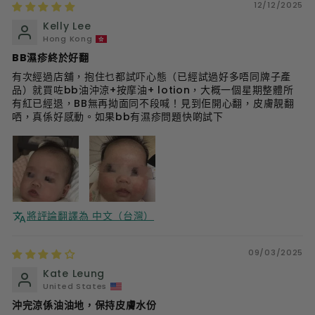
12/12/2025
Kelly Lee
Hong Kong
BB濕疹終於好翻
有次經過店舖，抱住乜都試吓心態（已經試過好多唔同牌子產
品）就買咗bb油沖涼+按摩油+ lotion，大概一個星期整體所
有紅已經退，BB無再拗面同不段喊！見到佢開心翻，皮膚靚翻
哂，真係好感動。如果bb有濕疹問題快啲試下
將評論翻譯為 中文（台灣）
09/03/2025
Kate Leung
United States
沖完涼係油油地，保持皮膚水份