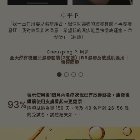
滋潤並緩解了濕疹的發紅，它完全使我寶寶的臉變得光滑，我
一定會繼續使用，以防止濕疹再次爆發。」（翻譯）
卓平 P.
「我一直在用嬰兒濕疹組合，很快就讓我的臉和身體不再發癢
發紅。我對效果非常滿意，希望我的濕疹能盡快徹底痊癒。🥹
🥹🥹」（翻譯）
Cheukping P. 用途：
全天然有機嬰兒濕疹套裝(3支裝) | BB濕疹及敏感肌適用 ｜
無類固醇
表示使用後1個月內濕疹狀況已有改善跡象，康復後
93%
繼續使用皮膚看起來更健康。
這項試驗為期 150 天，涉及 40 名年齡 26-56 歲
的受試者，試驗結果如下。