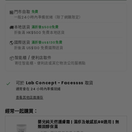
門市自取
🏪
免費
一般24小時內準備就緒（除了網購限定）
本地送貨
🚚
滿折後$500免費
折後滿 HK$500 免費本地送貨
國際送貨
🌎
滿折後US$130免費
折後滿 US$130 免費國際送貨
智能櫃 / 便利店取件
📦
寄往智能櫃、便利店或其它物流公司服務點
可於
Lab Concept - Facessss
取貨
通常會在 24 小時內準備就緒
查看其他店面庫存
經常一起購買：
嬰兒純天然護膚霜 | 濕疹及敏感肌BB適用 | 無
類固醇保濕