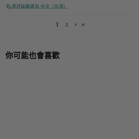
將評論翻譯為 中文（台灣）
1
2
你可能也會喜歡
嬰兒沐浴油 | 天然舒
緩濕疹敏感肌膚
25 條
評論