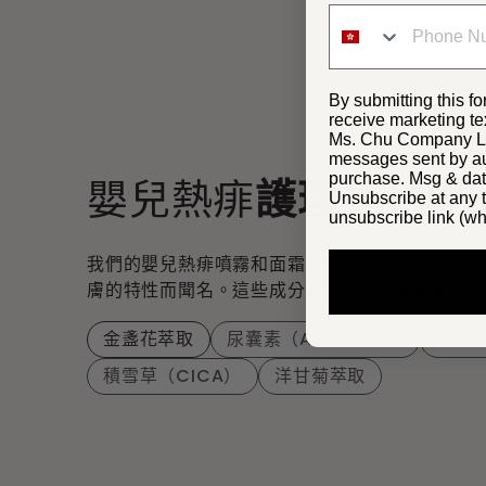
By submitting this fo
receive marketing te
Ms. Chu Company Lim
messages sent by aut
purchase. Msg & dat
嬰兒熱痱
護理產品中
Unsubscribe at any t
unsubscribe link (wh
我們的嬰兒熱痱噴霧和面霜採用精心挑選的成分
膚的特性而聞名。這些成分共同作用，幫助鎮靜刺
金盞花萃取
尿囊素（Allantoin）
蘆薈
積雪草（CICA）
洋甘菊萃取