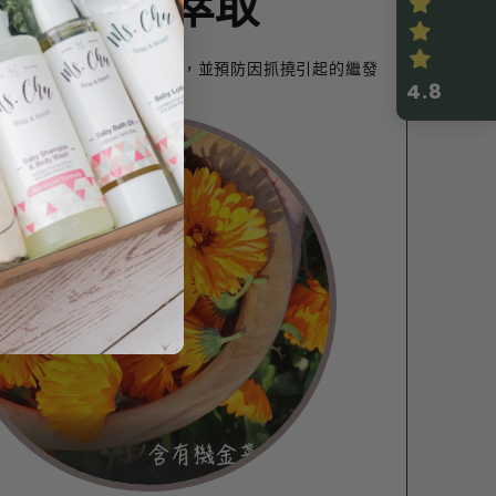
金盞花萃取
復植物成分，支持皮膚康復，並預防因抓撓引起的繼發
溫和
性感染。
幫助
4.8