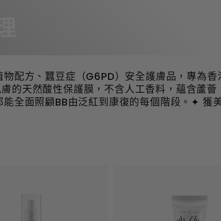
理
物配方、蠶豆症（G6PD）安全護膚品，專為香
護幼嫩肌膚的天然酸性保護膜，不含人工香料，蘊含蘆
能全面照顧BB由泛紅到康復的每個階段。
✦ 獲
加
到
購