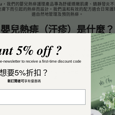
R
 Chu，我們的嬰兒熱痱護理產品專為舒緩嬌嫩肌膚、鎮靜發炎
起
皮膚下而引起的熱痱而設計。我們溫和有效的配方適合日常護
適自然地管理及預防熱痱。
嬰兒熱痱（汗疹）是什麼？
nt 5% off ?
疹）發生在汗腺受阻，汗水被困在皮膚下時。這種情況在嬰幼
他們的汗腺尚未完全發育。熱痱通常在汗水容易積聚的部位（
部、背部和皮膚皺褶處）出現微小、發紅且發癢的凸起疹子
e-newsletter to receive a first-time discount code
點必須是為皮膚降溫、疏通毛孔，並避免使用會困住熱力的厚
想要5%折扣？
們輕盈、透氣的配方提供了保濕與清涼舒緩的完美平衡，幫助
復。
新訂閱者可
享有優惠碼