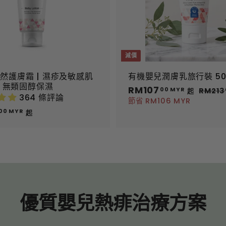
Y
Y
R
R
減價
然護膚霜 | 濕疹及敏感肌
有機嬰兒潤膚乳旅行裝 50
| 無類固醇保濕
原
RM107
R
00 MYR
RM213
起
364 條評論
價
M
節省 RM106 MYR
R
1
00 MYR
起
M
0
1
7
5
.
5
0
.
0
0
M
0
Y
優質嬰兒熱痱治療方案
M
R
Y
起