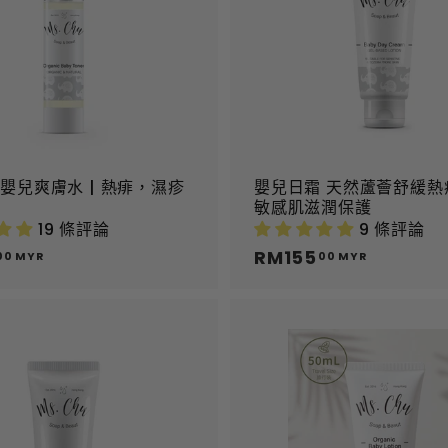
物
車
嬰兒爽膚水 | 熱痱，濕疹
嬰兒日霜 天然蘆薈舒緩熱疹
理
敏感肌滋潤保護
19 條評論
9 條評論
R
RM155
R
00 MYR
00 MYR
M
M
1
1
3
5
9
5
.
.
加
到
0
0
購
0
0
物
M
M
車