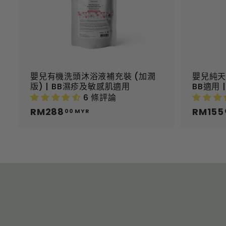
R
起
嬰兒有機洗頭沐浴液補充裝 (加潤
嬰兒純天
版) | BB濕疹及敏感肌適用
BB適用 
6 條評論
RM288
R
RM155
00 MYR
M
2
8
8
.
0
0
M
Y