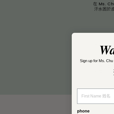
R
在 Ms.
汗水困於
Wa
熱痱（汗
見，因為
Sign up for Ms. Chu 
治療的重
乳霜。我
phone