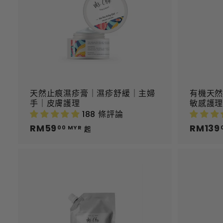
物
車
天然止痕濕疹膏｜濕疹舒緩｜主婦
有機天然
手｜皮膚護理
敏感護
188 條評論
RM59
R
RM139
00 MYR
起
M
5
9
.
0
加
到
0
購
M
物
Y
車