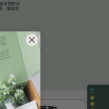
不適及預防因
理，幫助舒
兒中特別常
如頸部、胸
。
重、封閉性
皮膚自然康