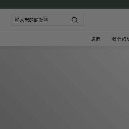
跳
到
内
容
搜
尋
產
選購
我們的
品