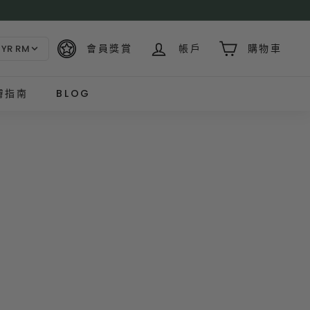
費
會員獎賞
帳戶
購物車
YR RM
膚指南
BLOG