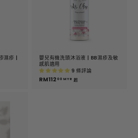
物
物
車
車
濕疹 |
嬰兒有機洗頭沐浴液 | BB濕疹及敏
感肌適用
9 條評論
RM112
R
00 MYR
起
M
1
1
2
.
加
到
0
購
0
物
M
車