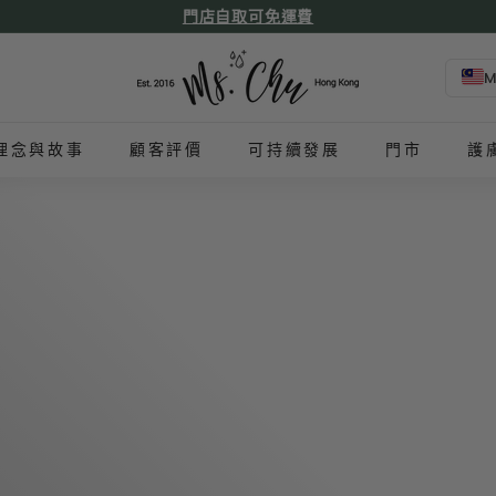
門店自取可免運費
🚚 本地送貨 (滿折後HKD$500免費)，🌎全球滿折後USD$130免運
高達 59%禮物回贈,了解更多！
暫
M
停
M
s.
C
h
理念與故事
顧客評價
可持續發展
門市
護
u