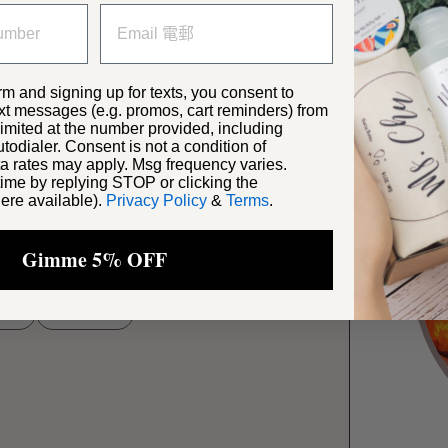
天然的修
rm and signing up for texts, you consent to
xt messages (e.g. promos, cart reminders) from
ited at the number provided, including
odialer. Consent is not a condition of
a rates may apply. Msg frequency varies.
的頂級成分
ime by replying STOP or clicking the
ere available).
Privacy Policy
&
Terms
.
製成，這些成分以其舒緩、保濕和保護皮
Gimme 5% OFF
激不適並呵護bb嬌嫩的肌膚。
葉汁
燕麥膠體