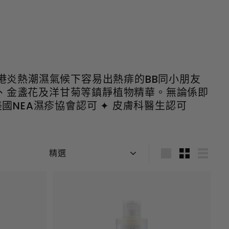
港炎熱潮濕氣候下容易出熱痱的BB同小朋友
薈、金盞花及洋甘菊等鎮靜植物精華。無論係即
美國NEA濕疹協會認可 ✦ 皮膚科醫生認可
排
序
大
少
列
表
顯
示
加
加
到
到
購
購