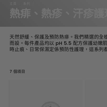
主頁
/
系列
/
熱痱、熱疹、汗疹護
天然舒緩、保護及預防熱痱。我們精選的全植
而設。每件產品均以 pH 5.5 配方保
時止痕、日常保濕定係預防性護理，這系列都
7 個項目
加
到
購