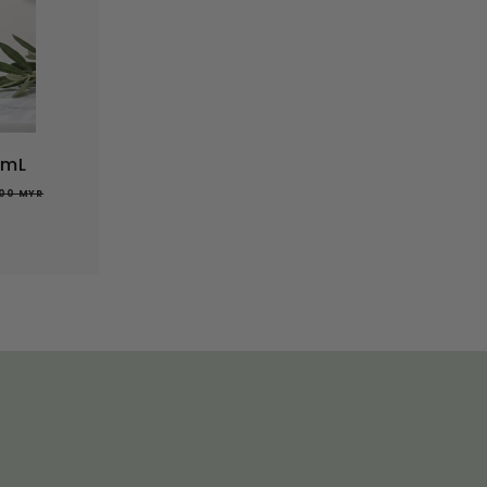
Y
R
起
mL
R
00 MYR
M
2
1
3
.
0
0
M
Y
R