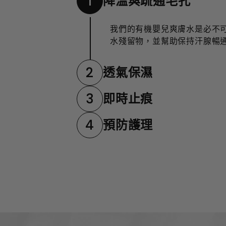
1
降溫與疏通毛孔
我們的有機嬰兒爽膚水是必不
水殘留物，並幫助保持汗腺暢
2
透氣保濕
3
即時止痕
4
預防護理